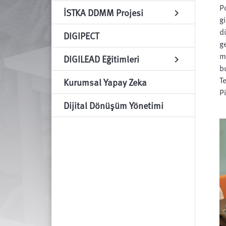
P
İSTKA DDMM Projesi
chevron_right
gi
d
DIGIPECT
g
m
DIGILEAD Eğitimleri
chevron_right
b
T
Kurumsal Yapay Zeka
P
Dijital Dönüşüm Yönetimi