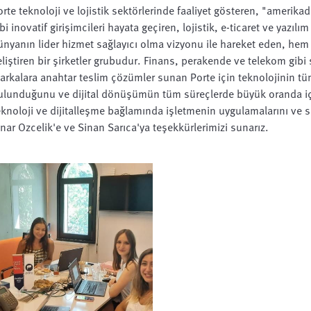
orte teknoloji ve lojistik sektörlerinde faaliyet gösteren, "ameri
bi inovatif girişimcileri hayata geçiren, lojistik, e-ticaret ve yazılı
ünyanın lider hizmet sağlayıcı olma vizyonu ile hareket eden, hem
eliştiren bir şirketler grubudur. Finans, perakende ve telekom gibi 
arkalara anahtar teslim çözümler sunan Porte için teknolojinin tü
ulunduğunu ve dijital dönüşümün tüm süreçlerde büyük oranda içs
eknoloji ve dijitalleşme bağlamında işletmenin uygulamalarını ve se
inar Ozcelik'e ve Sinan Sarıca'ya teşekkürlerimizi sunarız.